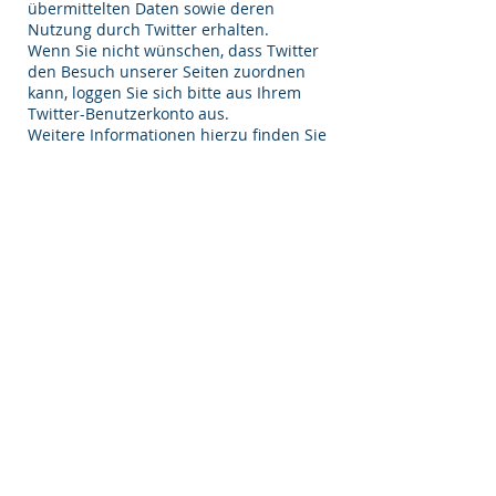
übermittelten Daten sowie deren
Nutzung durch Twitter erhalten.
Wenn Sie nicht wünschen, dass Twitter
den Besuch unserer Seiten zuordnen
kann, loggen Sie sich bitte aus Ihrem
Twitter-Benutzerkonto aus.
Weitere Informationen hierzu finden Sie
in der Datenschutzerklärung
von Twitter ((
https://twitter.com/privacy)
.
c) Instagram
Auf unserer Website werden auch
sogenannte Social Plugins („Plugins“)
von Instagram verwendet, das von der
Instagram LLC., 1601 Willow Road,
Menlo Park, CA 94025, USA („Instagram“)
betrieben wird.
Die Plugins sind mit einem Instagram-
Logo beispielsweise in Form einer
„Instagram-Kamera“ gekennzeichnet.
Wenn Sie eine Seite unseres
Webauftritts aufrufen, die ein solches
Plugin enthält, stellt Ihr Browser eine
direkte Verbindung zu den Servern von